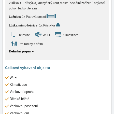
2 lůžka + 1 přistýlka, kuchyňský kout, vlastní sociální zařízení, obývací
pokoj, balkón/terasa
Ložnice:
1x Patrová postel
Lůžka mimo ložnice:
1x Přistýlka
Televize
Wi-Fi
Klimatizace
Pro rodiny s dětmi
Detailní popis »
Celkové vybavení objektu
Wi-Fi
Klimatizace
Venkovní sprcha
Dětské hřiště
Venkovní posezení
Venkovní gril