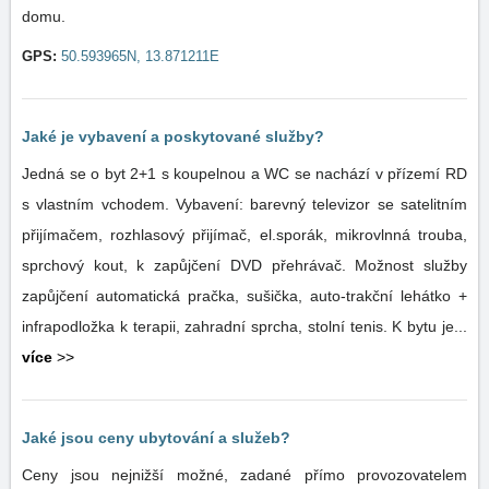
domu.
GPS:
50.593965N, 13.871211E
Jaké je vybavení a poskytované služby?
Jedná se o byt 2+1 s koupelnou a WC se nachází v přízemí RD
s vlastním vchodem. Vybavení: barevný televizor se satelitním
přijímačem, rozhlasový přijímač, el.sporák, mikrovlnná trouba,
sprchový kout, k zapůjčení DVD přehrávač. Možnost služby
zapůjčení automatická pračka, sušička, auto-trakční lehátko +
infrapodložka k terapii, zahradní sprcha, stolní tenis. K bytu je...
více
>>
Jaké jsou ceny ubytování a služeb?
Ceny jsou nejnižší možné, zadané přímo provozovatelem