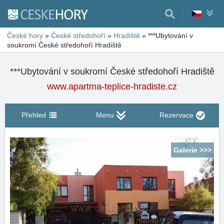
České hory
»
České středohoří
»
Hradiště
»
***Ubytování v
soukromí České středohoří Hradiště
***Ubytování v soukromí České středohoří Hradiště
www.apartma-teplice-hradiste.cz
Přehled
Menu
Rezervace
Galerie >>>