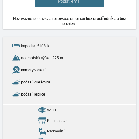
Poslat email
Nezávazné poptávky a rezervace probíhají
bez prostředníka a bez
provize!
kapacita: 5 lůžek
nadmořská výška: 225 m.
kamery v okolí
počasí Milešovka
počasí Teplice
Wi-Fi
Klimatizace
Parkování