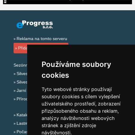
Reklama na tomto serveru
Přidat ubytovací zařízení
Používáme soubory
Sezónní odkazy:
cookies
Silvester České středohoří
Silvestr na horách 2025/26
Tyto webové stránky používají
Jarní prázdniny 2027
soubory cookies s cílem vylepšení
Přírodní koupaliště
uživatelského prostředí, zobrazení
přizpůsobeného obsahu a reklam,
Katalog ubytování
analýzy návštěvnosti webových
Lastminute České středohoří
stránek a zjištění zdroje
Počasí na horách
návštěvnosti.