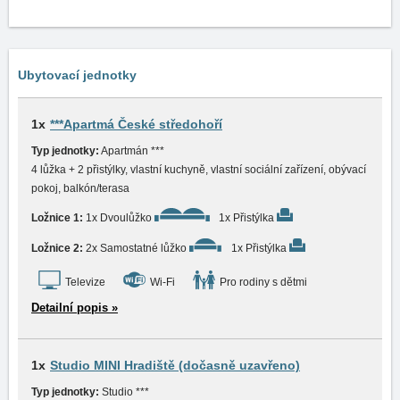
Ubytovací jednotky
1x
***Apartmá České středohoří
Typ jednotky:
Apartmán ***
4 lůžka + 2 přistýlky, vlastní kuchyně, vlastní sociální zařízení, obývací
pokoj, balkón/terasa
Ložnice 1:
1x Dvoulůžko
1x Přistýlka
Ložnice 2:
2x Samostatné lůžko
1x Přistýlka
Televize
Wi-Fi
Pro rodiny s dětmi
Detailní popis »
1x
Studio MINI Hradiště (dočasně uzavřeno)
Typ jednotky:
Studio ***