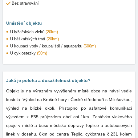
Bez stravování
Umístění objektu
U lyžařských vleků
(20km)
U běžkařských tratí
(20km)
U koupací vody / koupaliště / aquaparku
(600m)
U cyklostezky
(50m)
Jaká je poloha a dosažitelnost objektu?
Objekt je na výrazném vyvýšeném místě obce na návsi vedle
kostela. Výhled na Krušné hory i České středohoří s Milešovkou,
výhled na blízké okolí. Přístupno po asfaltové komunikaci
výjezdem z E55 průjezdem obcí asi 1km. Zastávka vlakového
spoje v místě a busu městské dopravy Teplice a autobusových
linek v dosahu. 8km od centra Teplic, cyklotrasa č.231 kolem